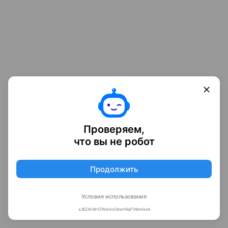
Проверяем,
что вы не робот
Продолжить
Условия использования
xJ6Z4nWrlZWeIvvOdwh9qFVIbmlssA